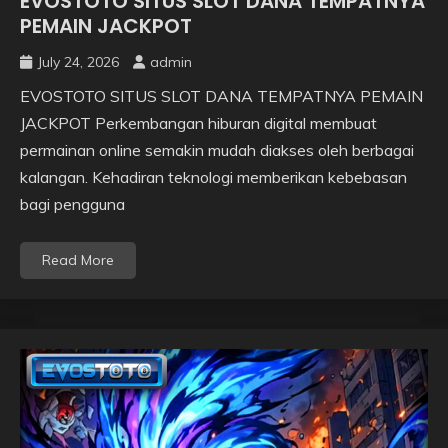
EVOSTOTO SITUS SLOT DANA TEMPATNYA
PEMAIN JACKPOT
July 24, 2026
admin
EVOSTOTO SITUS SLOT DANA TEMPATNYA PEMAIN
JACKPOT Perkembangan hiburan digital membuat
permainan online semakin mudah diakses oleh berbagai
kalangan. Kehadiran teknologi memberikan kebebasan
bagi pengguna
Read More