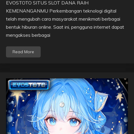
EVOSTOTO SITUS SLOT DANA RAIH
KEMENANGANMU Perkembangan teknologi digital
telah mengubah cara masyarakat menikmati berbagai
bentuk hiburan online. Saat ini, pengguna internet dapat
mengakses berbagai
Read More