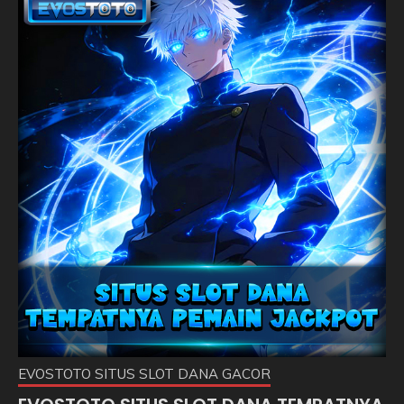
EVOSTOTO SITUS SLOT DANA GACOR