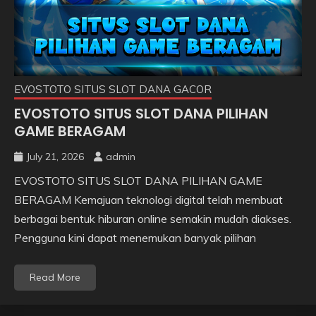
EVOSTOTO SITUS SLOT DANA GACOR
EVOSTOTO SITUS SLOT DANA PILIHAN
GAME BERAGAM
July 21, 2026
admin
EVOSTOTO SITUS SLOT DANA PILIHAN GAME
BERAGAM Kemajuan teknologi digital telah membuat
berbagai bentuk hiburan online semakin mudah diakses.
Pengguna kini dapat menemukan banyak pilihan
Read More