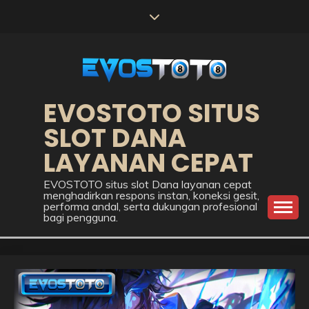
Skip
to
content
EVOSTOTO SITUS
SLOT DANA
LAYANAN CEPAT
EVOSTOTO situs slot Dana layanan cepat
menghadirkan respons instan, koneksi gesit,
performa andal, serta dukungan profesional
bagi pengguna.