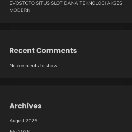
EVOSTOTO SITUS SLOT DANA TEKNOLOGI AKSES
MODERN
Recent Comments
No comments to show.
Archives
August 2026
July 2026