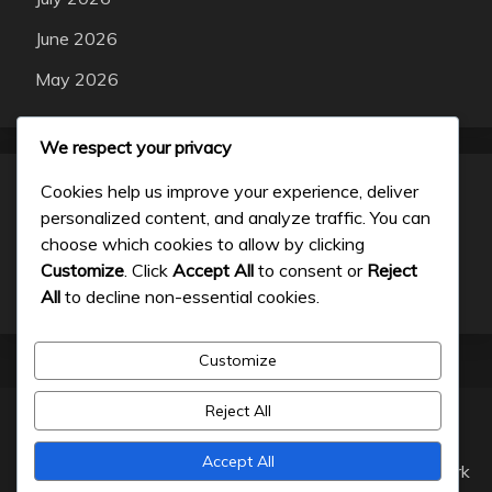
June 2026
May 2026
We respect your privacy
Cookies help us improve your experience, deliver
personalized content, and analyze traffic. You can
Categories
choose which cookies to allow by clicking
Customize
. Click
Accept All
to consent or
Reject
EVOSTOTO SITUS SLOT DANA GACOR
All
to decline non-essential cookies.
Customize
Reject All
All Rights Reserved 2026.
Accept All
Proudly powered by WordPress
|
Theme: Fairy Dark