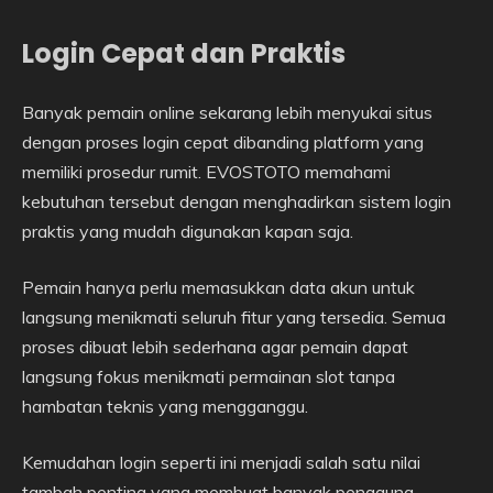
Login Cepat dan Praktis
Banyak pemain online sekarang lebih menyukai situs
dengan proses login cepat dibanding platform yang
memiliki prosedur rumit. EVOSTOTO memahami
kebutuhan tersebut dengan menghadirkan sistem login
praktis yang mudah digunakan kapan saja.
Pemain hanya perlu memasukkan data akun untuk
langsung menikmati seluruh fitur yang tersedia. Semua
proses dibuat lebih sederhana agar pemain dapat
langsung fokus menikmati permainan slot tanpa
hambatan teknis yang mengganggu.
Kemudahan login seperti ini menjadi salah satu nilai
tambah penting yang membuat banyak pengguna