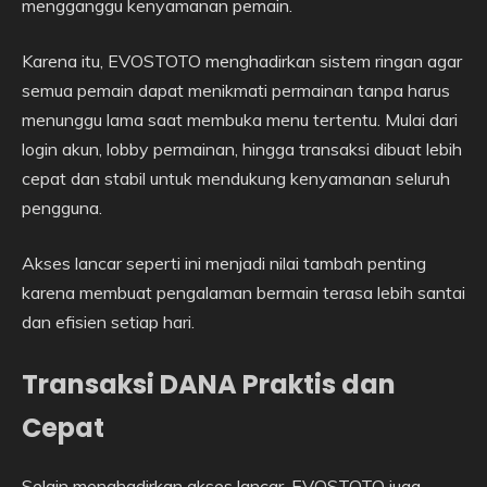
mengganggu kenyamanan pemain.
Karena itu, EVOSTOTO menghadirkan sistem ringan agar
semua pemain dapat menikmati permainan tanpa harus
menunggu lama saat membuka menu tertentu. Mulai dari
login akun, lobby permainan, hingga transaksi dibuat lebih
cepat dan stabil untuk mendukung kenyamanan seluruh
pengguna.
Akses lancar seperti ini menjadi nilai tambah penting
karena membuat pengalaman bermain terasa lebih santai
dan efisien setiap hari.
Transaksi DANA Praktis dan
Cepat
Selain menghadirkan akses lancar, EVOSTOTO juga