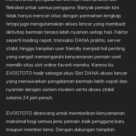
fleksibel untuk semua pengguna. Banyak pemain kini
tidak hanya mencari situs dengan permainan lengkap,
tetapi juga mengutamakan akses lancar yang membuat
aktivitas bermain terasa lebih nyaman setiap hari. Faktor
seperti loading cepat, transaksi DANA praktis, server
stabil, hingga tampilan user friendly menjadi hal penting
yang sangat memengaruhi kenyamanan pemain saat
memilih situs slot online favorit mereka. Karena itu,
EVOSTOTO hadir sebagai situs Slot DANA akses lancar
yang menawarkan pengalaman bermain lebih cepat dan
nyaman dengan sistem modern serta akses stabil
selama 24 jam penuh.
EVOSTOTO dirancang untuk memberikan kenyamanan
maksimal bagi semua jenis pemain, baik pengguna baru
maupun member lama. Dengan dukungan tampilan