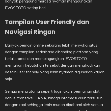
banyak pengguna merasa nyaman menggunakan
EVOSTOTO setiap hari.
Tampilan User Friendly dan
Navigasi Ringan
Banyak pemain online sekarang lebih menyukai situs
dengan tampilan sederhana dibanding platform yang
terlalu ramai dan membingungkan. EVOSTOTO
memahami kebutuhan tersebut dengan menghadirkan
desain user friendly yang lebih nyaman digunakan kapan
saja.
Semua menu utama seperti login akun, permainan slot,
bonus, transaksi DANA, hingga informasi akun tersusun
dengan rapi sehingga lebih mudah dipahami oleh semua