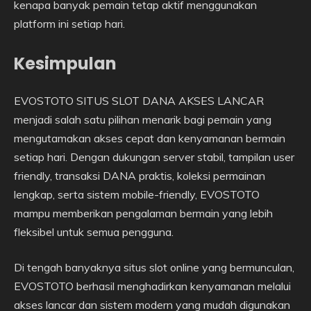
kenapa banyak pemain tetap aktif menggunakan
platform ini setiap hari.
Kesimpulan
EVOSTOTO SITUS SLOT DANA AKSES LANCAR
menjadi salah satu pilihan menarik bagi pemain yang
mengutamakan akses cepat dan kenyamanan bermain
setiap hari. Dengan dukungan server stabil, tampilan user
friendly, transaksi DANA praktis, koleksi permainan
lengkap, serta sistem mobile-friendly, EVOSTOTO
mampu memberikan pengalaman bermain yang lebih
fleksibel untuk semua pengguna.
Di tengah banyaknya situs slot online yang bermunculan,
EVOSTOTO berhasil menghadirkan kenyamanan melalui
akses lancar dan sistem modern yang mudah digunakan