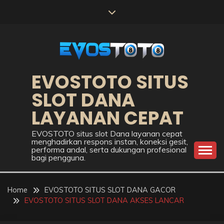
Skip
to
content
EVOSTOTO SITUS
SLOT DANA
LAYANAN CEPAT
EVOSTOTO situs slot Dana layanan cepat
menghadirkan respons instan, koneksi gesit,
performa andal, serta dukungan profesional
bagi pengguna.
Home
EVOSTOTO SITUS SLOT DANA GACOR
EVOSTOTO SITUS SLOT DANA AKSES LANCAR