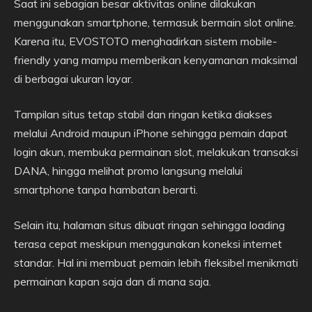
Saat ini sebagian besar aktivitas online dilakukan
menggunakan smartphone, termasuk bermain slot online.
Karena itu, EVOSTOTO menghadirkan sistem mobile-
friendly yang mampu memberikan kenyamanan maksimal
di berbagai ukuran layar.
Tampilan situs tetap stabil dan ringan ketika diakses
melalui Android maupun iPhone sehingga pemain dapat
login akun, membuka permainan slot, melakukan transaksi
DANA, hingga melihat promo langsung melalui
smartphone tanpa hambatan berarti.
Selain itu, halaman situs dibuat ringan sehingga loading
terasa cepat meskipun menggunakan koneksi internet
standar. Hal ini membuat pemain lebih fleksibel menikmati
permainan kapan saja dan di mana saja.