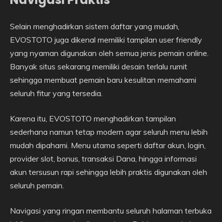
Selain menghadirkan sistem daftar yang mudah,
EVOSTOTO juga dikenal memiliki tampilan user friendly
yang nyaman digunakan oleh semua jenis pemain online.
Banyak situs sekarang memiliki desain terlalu rumit
sehingga membuat pemain baru kesulitan memahami
seluruh fitur yang tersedia.
Karena itu, EVOSTOTO menghadirkan tampilan
sederhana namun tetap modern agar seluruh menu lebih
mudah dipahami. Menu utama seperti daftar akun, login,
provider slot, bonus, transaksi Dana, hingga informasi
akun tersusun rapi sehingga lebih praktis digunakan oleh
seluruh pemain.
Navigasi yang ringan membantu seluruh halaman terbuka