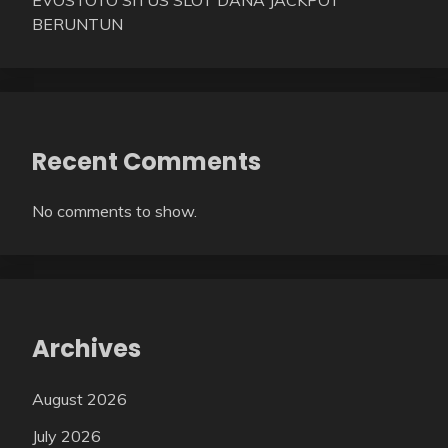
BERUNTUN
Recent Comments
No comments to show.
Archives
August 2026
July 2026