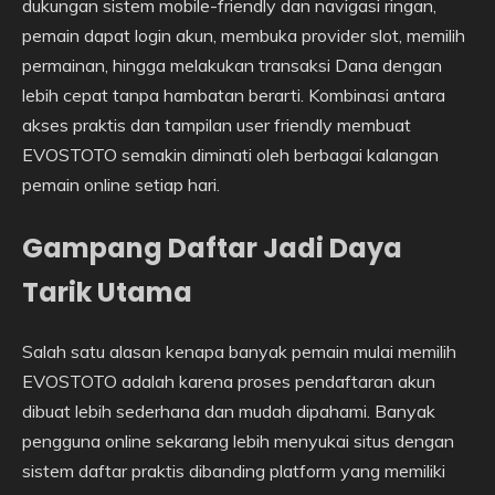
dukungan sistem mobile-friendly dan navigasi ringan,
pemain dapat login akun, membuka provider slot, memilih
permainan, hingga melakukan transaksi Dana dengan
lebih cepat tanpa hambatan berarti. Kombinasi antara
akses praktis dan tampilan user friendly membuat
EVOSTOTO semakin diminati oleh berbagai kalangan
pemain online setiap hari.
Gampang Daftar Jadi Daya
Tarik Utama
Salah satu alasan kenapa banyak pemain mulai memilih
EVOSTOTO adalah karena proses pendaftaran akun
dibuat lebih sederhana dan mudah dipahami. Banyak
pengguna online sekarang lebih menyukai situs dengan
sistem daftar praktis dibanding platform yang memiliki