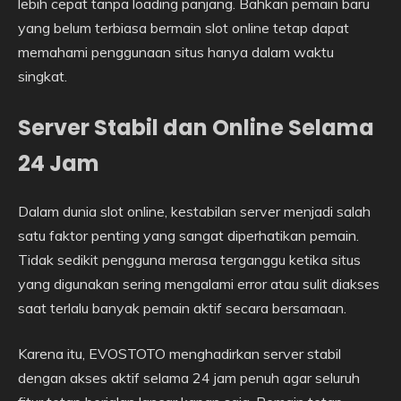
lebih cepat tanpa loading panjang. Bahkan pemain baru
yang belum terbiasa bermain slot online tetap dapat
memahami penggunaan situs hanya dalam waktu
singkat.
Server Stabil dan Online Selama
24 Jam
Dalam dunia slot online, kestabilan server menjadi salah
satu faktor penting yang sangat diperhatikan pemain.
Tidak sedikit pengguna merasa terganggu ketika situs
yang digunakan sering mengalami error atau sulit diakses
saat terlalu banyak pemain aktif secara bersamaan.
Karena itu, EVOSTOTO menghadirkan server stabil
dengan akses aktif selama 24 jam penuh agar seluruh