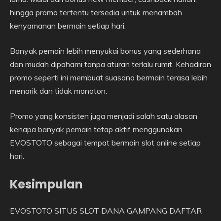
hingga promo tertentu tersedia untuk menambah
kenyamanan bermain setiap hari.
Banyak pemain lebih menyukai bonus yang sederhana
dan mudah dipahami tanpa aturan terlalu rumit. Kehadiran
promo seperti ini membuat suasana bermain terasa lebih
menarik dan tidak monoton.
Promo yang konsisten juga menjadi salah satu alasan
kenapa banyak pemain tetap aktif menggunakan
EVOSTOTO sebagai tempat bermain slot online setiap
hari.
Kesimpulan
EVOSTOTO SITUS SLOT DANA GAMPANG DAFTAR