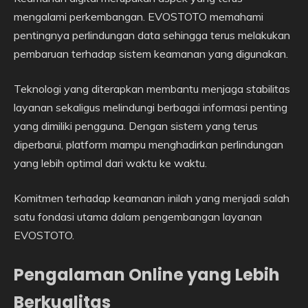
mengalami perkembangan. EVOSTOTO memahami
pentingnya perlindungan data sehingga terus melakukan
pembaruan terhadap sistem keamanan yang digunakan.
Teknologi yang diterapkan membantu menjaga stabilitas
layanan sekaligus melindungi berbagai informasi penting
yang dimiliki pengguna. Dengan sistem yang terus
diperbarui, platform mampu menghadirkan perlindungan
yang lebih optimal dari waktu ke waktu.
Komitmen terhadap keamanan inilah yang menjadi salah
satu fondasi utama dalam pengembangan layanan
EVOSTOTO.
Pengalaman Online yang Lebih
Berkualitas