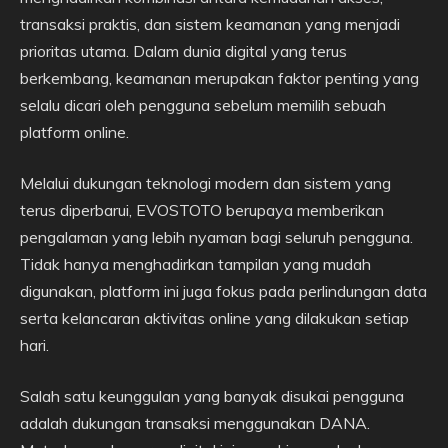
transaksi praktis, dan sistem keamanan yang menjadi
prioritas utama. Dalam dunia digital yang terus
berkembang, keamanan merupakan faktor penting yang
selalu dicari oleh pengguna sebelum memilih sebuah
platform online.
Melalui dukungan teknologi modern dan sistem yang
terus diperbarui, EVOSTOTO berupaya memberikan
pengalaman yang lebih nyaman bagi seluruh pengguna.
Tidak hanya menghadirkan tampilan yang mudah
digunakan, platform ini juga fokus pada perlindungan data
serta kelancaran aktivitas online yang dilakukan setiap
hari.
Salah satu keunggulan yang banyak disukai pengguna
adalah dukungan transaksi menggunakan DANA.