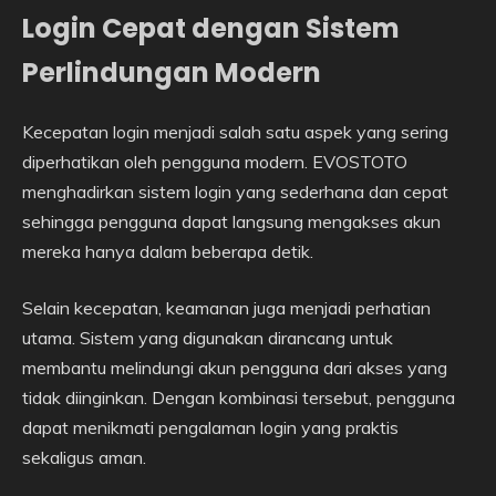
Login Cepat dengan Sistem
Perlindungan Modern
Kecepatan login menjadi salah satu aspek yang sering
diperhatikan oleh pengguna modern. EVOSTOTO
menghadirkan sistem login yang sederhana dan cepat
sehingga pengguna dapat langsung mengakses akun
mereka hanya dalam beberapa detik.
Selain kecepatan, keamanan juga menjadi perhatian
utama. Sistem yang digunakan dirancang untuk
membantu melindungi akun pengguna dari akses yang
tidak diinginkan. Dengan kombinasi tersebut, pengguna
dapat menikmati pengalaman login yang praktis
sekaligus aman.