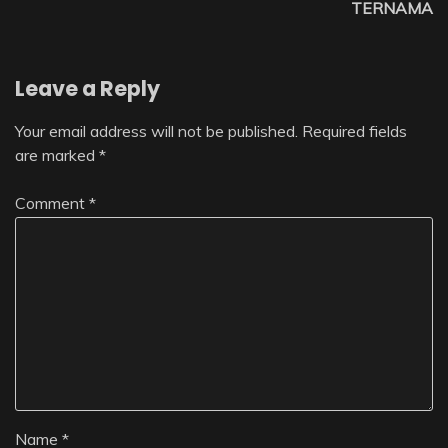
TERNAMA
Leave a Reply
Your email address will not be published.
Required fields
are marked
*
Comment
*
Name
*