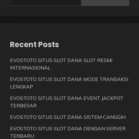
Recent Posts
EVOSTOTO SITUS SLOT DANA SLOT RESMI
INTERNASIONAL
EVOSTOTO SITUS SLOT DANA MODE TRANSAKSI
LENGKAP
EVOSTOTO SITUS SLOT DANA EVENT JACKPOT
TERBESAR
EVOSTOTO SITUS SLOT DANA SISTEM CANGGIH
EVOSTOTO SITUS SLOT DANA DENGAN SERVER
TERBARU