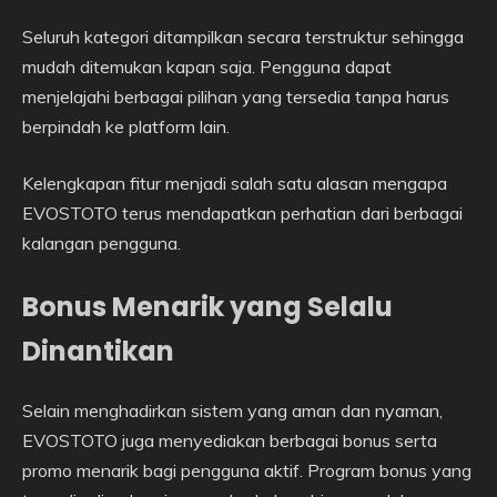
Seluruh kategori ditampilkan secara terstruktur sehingga
mudah ditemukan kapan saja. Pengguna dapat
menjelajahi berbagai pilihan yang tersedia tanpa harus
berpindah ke platform lain.
Kelengkapan fitur menjadi salah satu alasan mengapa
EVOSTOTO terus mendapatkan perhatian dari berbagai
kalangan pengguna.
Bonus Menarik yang Selalu
Dinantikan
Selain menghadirkan sistem yang aman dan nyaman,
EVOSTOTO juga menyediakan berbagai bonus serta
promo menarik bagi pengguna aktif. Program bonus yang