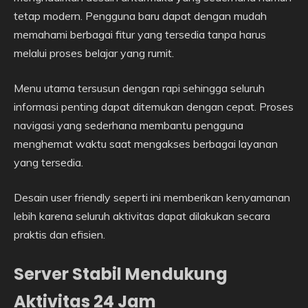
tetap modern. Pengguna baru dapat dengan mudah
memahami berbagai fitur yang tersedia tanpa harus
melalui proses belajar yang rumit.
Menu utama tersusun dengan rapi sehingga seluruh
informasi penting dapat ditemukan dengan cepat. Proses
navigasi yang sederhana membantu pengguna
menghemat waktu saat mengakses berbagai layanan
yang tersedia.
Desain user friendly seperti ini memberikan kenyamanan
lebih karena seluruh aktivitas dapat dilakukan secara
praktis dan efisien.
Server Stabil Mendukung
Aktivitas 24 Jam