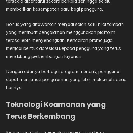
tersedia diperbarui secara berkala sehingga selalu
memberikan kesempatan baru bagi pengguna.
Bonus yang ditawarkan menjadi salah satu nilai tambah
yang membuat pengalaman menggunakan platform
terasa lebih menyenangkan. Kehadiran promo juga
menjadi bentuk apresiasi kepada pengguna yang terus
mendukung perkembangan layanan.
Dengan adanya berbagai program menarik, pengguna
dapat menikmati pengalaman yang lebih maksimal setiap
harinya.
Teknologi Keamanan yang
Terus Berkembang
Keamanan digital merupakan aspek yang terus