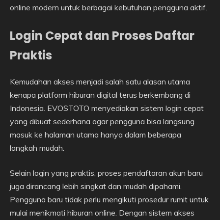
online modern untuk berbagai kebutuhan pengguna aktif.
Login Cepat dan Proses Daftar
Praktis
Kemudahan akses menjadi salah satu alasan utama
kenapa platform hiburan digital terus berkembang di
Indonesia. EVOSTOTO menyediakan sistem login cepat
yang dibuat sederhana agar pengguna bisa langsung
masuk ke halaman utama hanya dalam beberapa
langkah mudah.
Selain login yang praktis, proses pendaftaran akun baru
juga dirancang lebih singkat dan mudah dipahami.
Pengguna baru tidak perlu mengikuti prosedur rumit untuk
mulai menikmati hiburan online. Dengan sistem akses