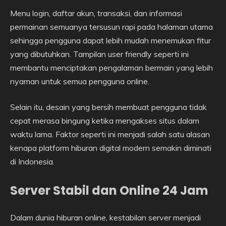
Menu login, daftar akun, transaksi, dan informasi
permainan semuanya tersusun rapi pada halaman utama
sehingga pengguna dapat lebih mudah menemukan fitur
yang dibutuhkan. Tampilan user friendly seperti ini
membantu menciptakan pengalaman bermain yang lebih
nyaman untuk semua pengguna online.
Selain itu, desain yang bersih membuat pengguna tidak
cepat merasa bingung ketika mengakses situs dalam
waktu lama. Faktor seperti ini menjadi salah satu alasan
kenapa platform hiburan digital modern semakin diminati
di Indonesia.
Server Stabil dan Online 24 Jam
Dalam dunia hiburan online, kestabilan server menjadi