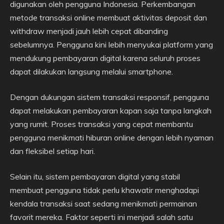
digunakan oleh pengguna Indonesia. Perkembangan
metode transaksi online membuat aktivitas deposit dan
withdraw menjadi jauh lebih cepat dibanding
sebelumnya. Pengguna kini lebih menyukai platform yang
mendukung pembayaran digital karena seluruh proses
dapat dilakukan langsung melalui smartphone.
Dengan dukungan sistem transaksi responsif, pengguna
dapat melakukan pembayaran kapan saja tanpa langkah
yang rumit. Proses transaksi yang cepat membantu
pengguna menikmati hiburan online dengan lebih nyaman
dan fleksibel setiap hari.
Selain itu, sistem pembayaran digital yang stabil
membuat pengguna tidak perlu khawatir menghadapi
kendala transaksi saat sedang menikmati permainan
favorit mereka. Faktor seperti ini menjadi salah satu