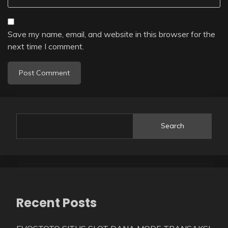
Save my name, email, and website in this browser for the
next time I comment.
Search
Recent Posts