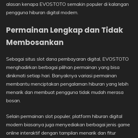
alasan kenapa EVOSTOTO semakin populer di kalangan
pengguna hiburan digital modern.
Permainan Lengkap dan Tidak
Membosankan
Sebagai situs slot dana pembayaran digital, EVOSTOTO
menghadirkan berbagai pilihan permainan yang bisa
dinikmati setiap hari. Banyaknya variasi permainan
membantu menciptakan pengalaman hiburan yang lebih
menarik dan membuat pengguna tidak mudah merasa
bosan.
Selain permainan slot populer, platform hiburan digital
modern biasanya juga menyediakan berbagai jenis game
online interaktif dengan tampilan menarik dan fitur