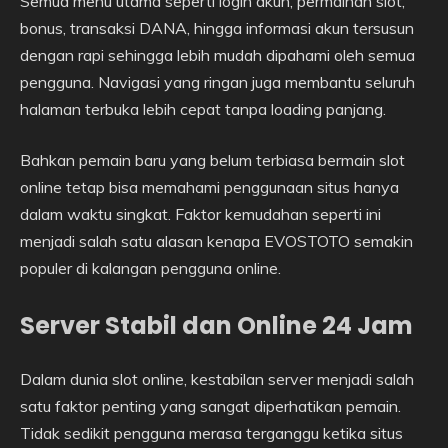
Semua menu utama seperti login akun, permainan slot,
bonus, transaksi DANA, hingga informasi akun tersusun
dengan rapi sehingga lebih mudah dipahami oleh semua
pengguna. Navigasi yang ringan juga membantu seluruh
halaman terbuka lebih cepat tanpa loading panjang.
Bahkan pemain baru yang belum terbiasa bermain slot
online tetap bisa memahami penggunaan situs hanya
dalam waktu singkat. Faktor kemudahan seperti ini
menjadi salah satu alasan kenapa EVOSTOTO semakin
populer di kalangan pengguna online.
Server Stabil dan Online 24 Jam
Dalam dunia slot online, kestabilan server menjadi salah
satu faktor penting yang sangat diperhatikan pemain.
Tidak sedikit pengguna merasa terganggu ketika situs