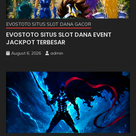
EVOSTOTO SITUS SLOT DANA GACOR
EVOSTOTO SITUS SLOT DANA EVENT
JACKPOT TERBESAR
August 6, 2026
admin