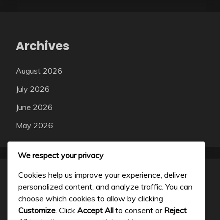
Archives
August 2026
July 2026
June 2026
May 2026
We respect your privacy
Cookies help us improve your experience, deliver
personalized content, and analyze traffic. You can
Categories
choose which cookies to allow by clicking
Customize
. Click
Accept All
to consent or
Reject
EVOSTOTO SITUS SLOT DANA GACOR