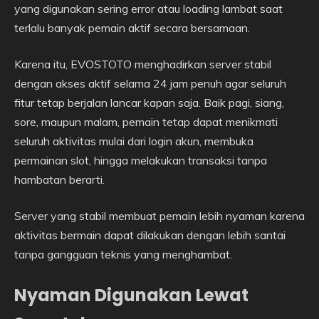
yang digunakan sering error atau loading lambat saat
terlalu banyak pemain aktif secara bersamaan.
Karena itu, EVOSTOTO menghadirkan server stabil
dengan akses aktif selama 24 jam penuh agar seluruh
fitur tetap berjalan lancar kapan saja. Baik pagi, siang,
sore, maupun malam, pemain tetap dapat menikmati
seluruh aktivitas mulai dari login akun, membuka
permainan slot, hingga melakukan transaksi tanpa
hambatan berarti.
Server yang stabil membuat pemain lebih nyaman karena
aktivitas bermain dapat dilakukan dengan lebih santai
tanpa gangguan teknis yang menghambat.
Nyaman Digunakan Lewat