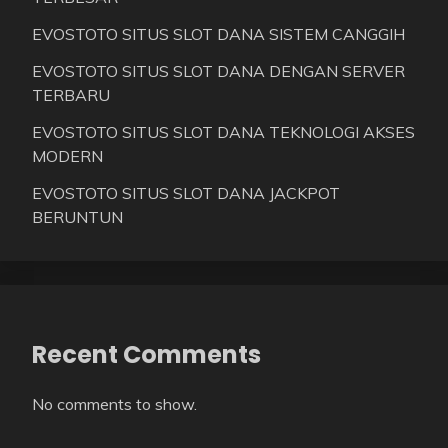
EVOSTOTO SITUS SLOT DANA SISTEM CANGGIH
EVOSTOTO SITUS SLOT DANA DENGAN SERVER
TERBARU
EVOSTOTO SITUS SLOT DANA TEKNOLOGI AKSES
MODERN
EVOSTOTO SITUS SLOT DANA JACKPOT
BERUNTUN
Recent Comments
No comments to show.