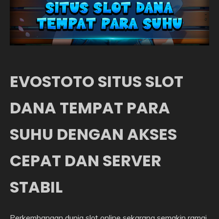
EVOSTOTO SITUS SLOT
DANA TEMPAT PARA
SUHU DENGAN AKSES
CEPAT DAN SERVER
STABIL
Perkembangan dunia slot online sekarang semakin ramai