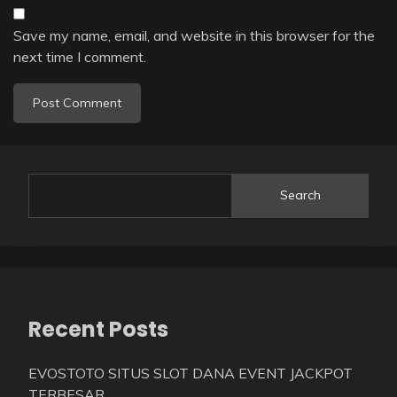
Save my name, email, and website in this browser for the
next time I comment.
Search
Recent Posts
EVOSTOTO SITUS SLOT DANA EVENT JACKPOT
TERBESAR