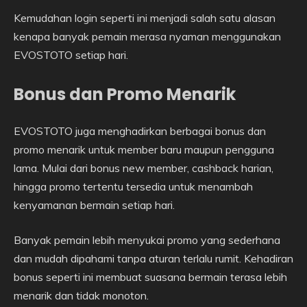
Kemudahan login seperti ini menjadi salah satu alasan
kenapa banyak pemain merasa nyaman menggunakan
EVOSTOTO setiap hari.
Bonus dan Promo Menarik
EVOSTOTO juga menghadirkan berbagai bonus dan
promo menarik untuk member baru maupun pengguna
lama. Mulai dari bonus new member, cashback harian,
hingga promo tertentu tersedia untuk menambah
kenyamanan bermain setiap hari.
Banyak pemain lebih menyukai promo yang sederhana
dan mudah dipahami tanpa aturan terlalu rumit. Kehadiran
bonus seperti ini membuat suasana bermain terasa lebih
menarik dan tidak monoton.