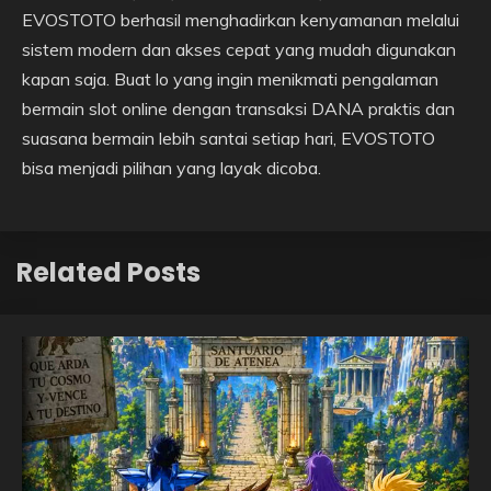
EVOSTOTO berhasil menghadirkan kenyamanan melalui
sistem modern dan akses cepat yang mudah digunakan
kapan saja. Buat lo yang ingin menikmati pengalaman
bermain slot online dengan transaksi DANA praktis dan
suasana bermain lebih santai setiap hari, EVOSTOTO
bisa menjadi pilihan yang layak dicoba.
Related Posts