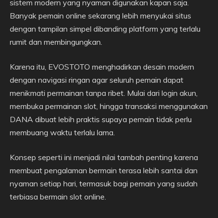
sistem modern yang nyaman digunakan kapan saja.
Banyak pemain online sekarang lebih menyukai situs
dengan tampilan simpel dibanding platform yang terlalu
rumit dan membingungkan.
Karena itu, EVOSTOTO menghadirkan desain modern
dengan navigasi ringan agar seluruh pemain dapat
menikmati permainan tanpa ribet. Mulai dari login akun,
membuka permainan slot, hingga transaksi menggunakan
DANA dibuat lebih praktis supaya pemain tidak perlu
membuang waktu terlalu lama.
Konsep seperti ini menjadi nilai tambah penting karena
membuat pengalaman bermain terasa lebih santai dan
nyaman setiap hari, termasuk bagi pemain yang sudah
terbiasa bermain slot online.