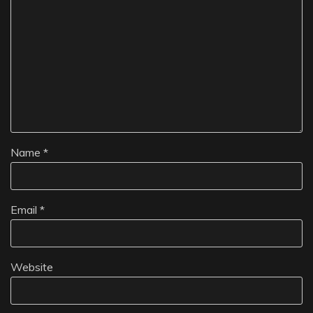
Name
*
Email
*
Website