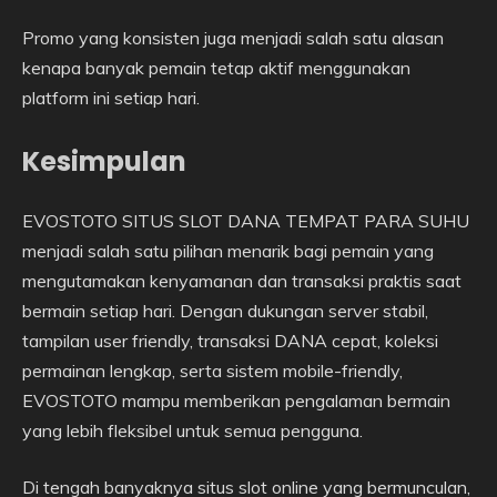
Promo yang konsisten juga menjadi salah satu alasan
kenapa banyak pemain tetap aktif menggunakan
platform ini setiap hari.
Kesimpulan
EVOSTOTO SITUS SLOT DANA TEMPAT PARA SUHU
menjadi salah satu pilihan menarik bagi pemain yang
mengutamakan kenyamanan dan transaksi praktis saat
bermain setiap hari. Dengan dukungan server stabil,
tampilan user friendly, transaksi DANA cepat, koleksi
permainan lengkap, serta sistem mobile-friendly,
EVOSTOTO mampu memberikan pengalaman bermain
yang lebih fleksibel untuk semua pengguna.
Di tengah banyaknya situs slot online yang bermunculan,