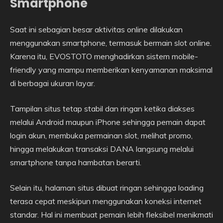
Smartphone
Saat ini sebagian besar aktivitas online dilakukan
menggunakan smartphone, termasuk bermain slot online.
Karena itu, EVOSTOTO menghadirkan sistem mobile-
friendly yang mampu memberikan kenyamanan maksimal
di berbagai ukuran layar.
Tampilan situs tetap stabil dan ringan ketika diakses
melalui Android maupun iPhone sehingga pemain dapat
login akun, membuka permainan slot, melihat promo,
hingga melakukan transaksi DANA langsung melalui
smartphone tanpa hambatan berarti.
Selain itu, halaman situs dibuat ringan sehingga loading
terasa cepat meskipun menggunakan koneksi internet
standar. Hal ini membuat pemain lebih fleksibel menikmati