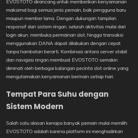
EVOSTOTO dirancang untuk memberikan kenyamanan
maksimal bagi semua jenis pemain, baik pengguna baru
maupun member lama. Dengan dukungan tampilan
responsif dan sistem ringan, seluruh aktivitas mulai dari
login akun, membuka permainan slot, hingga transaksi
menggunakan DANA dapat dilakukan dengan cepat
tanpa hambatan berarti. Kombinasi antara server stabil
dan navigasi ringan membuat EVOSTOTO semakin
diminati oleh berbagai kalangan pecinta slot online yang
mengutamakan kenyamanan bermain setiap hari.
Tempat Para Suhu dengan
Sistem Modern
Salah satu alasan kenapa banyak pemain mulai memilih
EVOSTOTO adalah karena platform ini menghadirkan