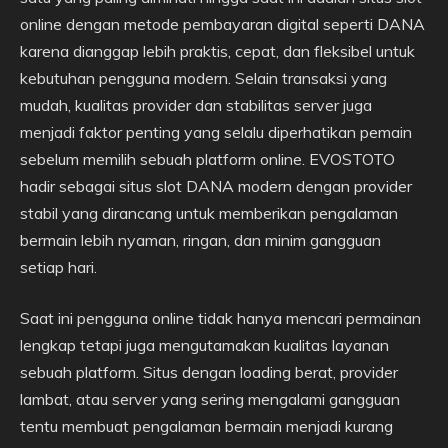
online dengan metode pembayaran digital seperti DANA
karena dianggap lebih praktis, cepat, dan fleksibel untuk
kebutuhan pengguna modern. Selain transaksi yang
mudah, kualitas provider dan stabilitas server juga
menjadi faktor penting yang selalu diperhatikan pemain
sebelum memilih sebuah platform online. EVOSTOTO
hadir sebagai situs slot DANA modern dengan provider
stabil yang dirancang untuk memberikan pengalaman
bermain lebih nyaman, ringan, dan minim gangguan
setiap hari.
Saat ini pengguna online tidak hanya mencari permainan
lengkap tetapi juga mengutamakan kualitas layanan
sebuah platform. Situs dengan loading berat, provider
lambat, atau server yang sering mengalami gangguan
tentu membuat pengalaman bermain menjadi kurang