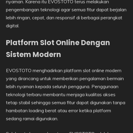
nyaman. Karena itu EVOSTOTO terus melakukan
pengembangan teknologi agar semua fitur dapat berjalan
lebih ringan, cepat, dan responsif di berbagai perangkat
digital.
Platform Slot Online Dengan
Sistem Modern
EVOSTOTO menghadirkan platform slot online modern
yang dirancang untuk memberikan pengalaman bermain
lebih nyaman kepada seluruh pengguna. Penggunaan
teknologi terbaru membantu menjaga kualitas akses
tetap stabil sehingga semua fitur dapat digunakan tanpa
hambatan loading berat atau error ketika platform
sedang ramai digunakan.