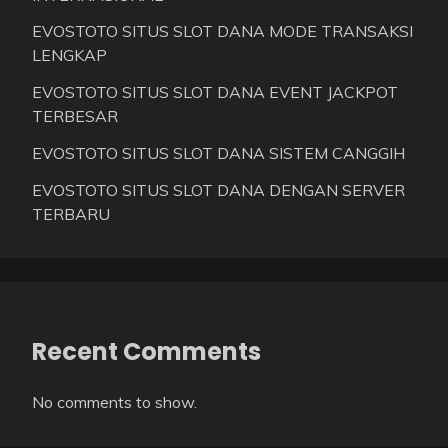
EVOSTOTO SITUS SLOT DANA MODE TRANSAKSI
LENGKAP
EVOSTOTO SITUS SLOT DANA EVENT JACKPOT
TERBESAR
EVOSTOTO SITUS SLOT DANA SISTEM CANGGIH
EVOSTOTO SITUS SLOT DANA DENGAN SERVER
TERBARU
Recent Comments
No comments to show.