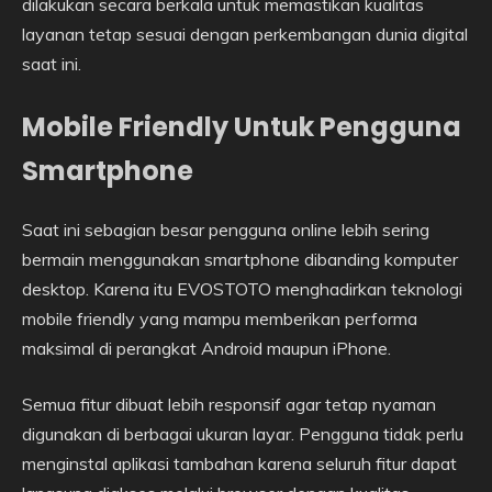
dilakukan secara berkala untuk memastikan kualitas
layanan tetap sesuai dengan perkembangan dunia digital
saat ini.
Mobile Friendly Untuk Pengguna
Smartphone
Saat ini sebagian besar pengguna online lebih sering
bermain menggunakan smartphone dibanding komputer
desktop. Karena itu EVOSTOTO menghadirkan teknologi
mobile friendly yang mampu memberikan performa
maksimal di perangkat Android maupun iPhone.
Semua fitur dibuat lebih responsif agar tetap nyaman
digunakan di berbagai ukuran layar. Pengguna tidak perlu
menginstal aplikasi tambahan karena seluruh fitur dapat