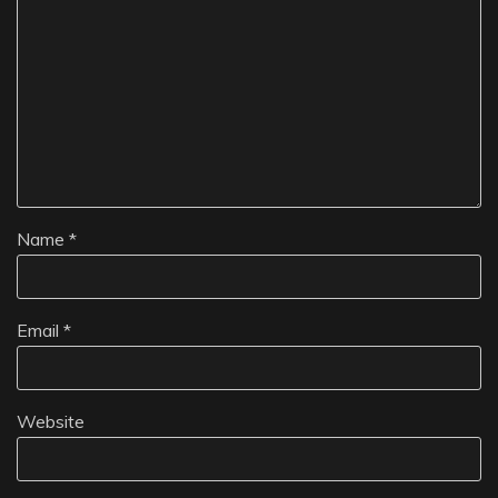
Name
*
Email
*
Website