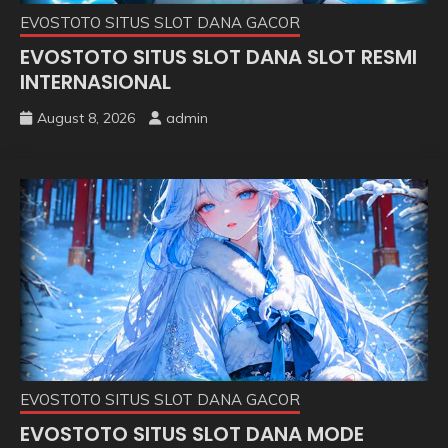
EVOSTOTO SITUS SLOT DANA GACOR
EVOSTOTO SITUS SLOT DANA SLOT RESMI
INTERNASIONAL
August 8, 2026
admin
EVOSTOTO SITUS SLOT DANA GACOR
EVOSTOTO SITUS SLOT DANA MODE