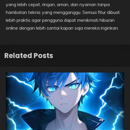
yang lebih cepat, ringan, aman, dan nyaman tanpa
hambatan teknis yang mengganggu. Semua fitur dibuat
lebih praktis agar pengguna dapat menikmati hiburan
online dengan lebih santai kapan saja mereka inginkan.
Related Posts