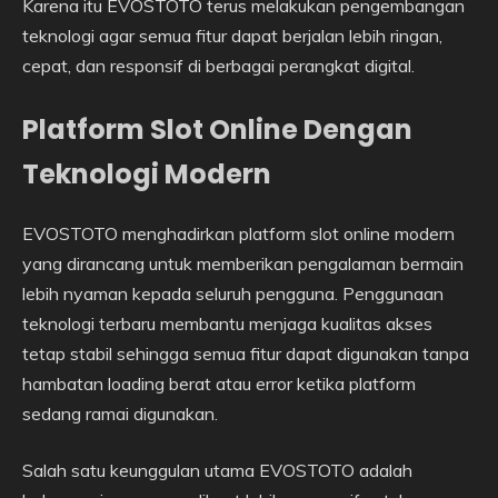
Karena itu EVOSTOTO terus melakukan pengembangan
teknologi agar semua fitur dapat berjalan lebih ringan,
cepat, dan responsif di berbagai perangkat digital.
Platform Slot Online Dengan
Teknologi Modern
EVOSTOTO menghadirkan platform slot online modern
yang dirancang untuk memberikan pengalaman bermain
lebih nyaman kepada seluruh pengguna. Penggunaan
teknologi terbaru membantu menjaga kualitas akses
tetap stabil sehingga semua fitur dapat digunakan tanpa
hambatan loading berat atau error ketika platform
sedang ramai digunakan.
Salah satu keunggulan utama EVOSTOTO adalah