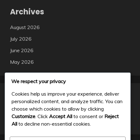
Archives
August 2026
July 2026
June 2026
May 2026
We respect your privacy
Cookies help us improve your experience, deliver
personalized content, and analyze traffic. You can
Categories
choose which cookies to allow by clicking
Customize
. Click
Accept All
to consent or
Reject
EVOSTOTO SITUS SLOT DANA GACOR
All
to decline non-essential cookies.