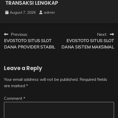
TRANSAKSI LENGKAP
August 7, 2026
admin
Post
Previous:
Next:
EVOSTOTO SITUS SLOT
EVOSTOTO SITUS SLOT
navigation
DANA PROVIDER STABIL
DANA SISTEM MAKSIMAL
Leave a Reply
Your email address will not be published.
Required fields
are marked
*
Comment
*