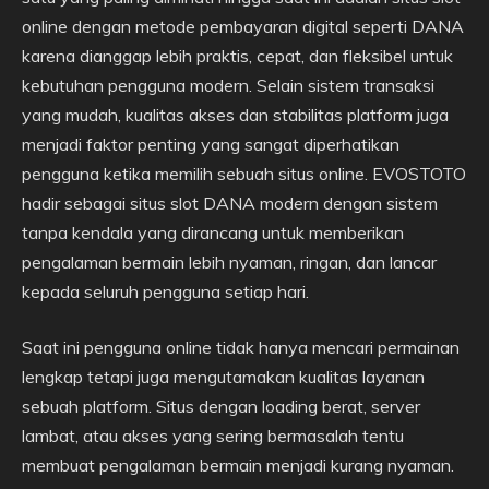
online dengan metode pembayaran digital seperti DANA
karena dianggap lebih praktis, cepat, dan fleksibel untuk
kebutuhan pengguna modern. Selain sistem transaksi
yang mudah, kualitas akses dan stabilitas platform juga
menjadi faktor penting yang sangat diperhatikan
pengguna ketika memilih sebuah situs online. EVOSTOTO
hadir sebagai situs slot DANA modern dengan sistem
tanpa kendala yang dirancang untuk memberikan
pengalaman bermain lebih nyaman, ringan, dan lancar
kepada seluruh pengguna setiap hari.
Saat ini pengguna online tidak hanya mencari permainan
lengkap tetapi juga mengutamakan kualitas layanan
sebuah platform. Situs dengan loading berat, server
lambat, atau akses yang sering bermasalah tentu
membuat pengalaman bermain menjadi kurang nyaman.