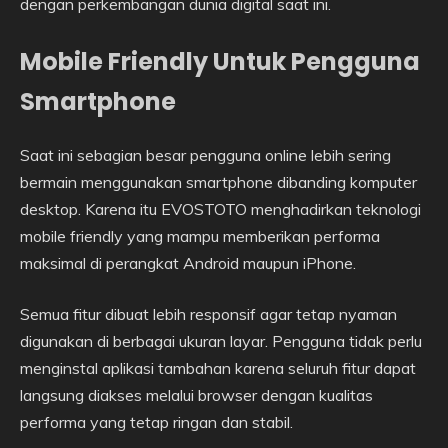
dengan perkembangan dunia digital saat ini.
Mobile Friendly Untuk Pengguna
Smartphone
Saat ini sebagian besar pengguna online lebih sering
bermain menggunakan smartphone dibanding komputer
desktop. Karena itu EVOSTOTO menghadirkan teknologi
mobile friendly yang mampu memberikan performa
maksimal di perangkat Android maupun iPhone.
Semua fitur dibuat lebih responsif agar tetap nyaman
digunakan di berbagai ukuran layar. Pengguna tidak perlu
menginstal aplikasi tambahan karena seluruh fitur dapat
langsung diakses melalui browser dengan kualitas
performa yang tetap ringan dan stabil.