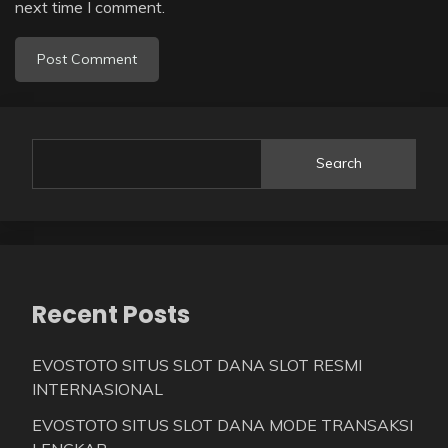
next time I comment.
Search
Recent Posts
EVOSTOTO SITUS SLOT DANA SLOT RESMI
INTERNASIONAL
EVOSTOTO SITUS SLOT DANA MODE TRANSAKSI