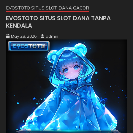
EVOSTOTO SITUS SLOT DANA GACOR
EVOSTOTO SITUS SLOT DANA TANPA
KENDALA
May 28, 2026
admin