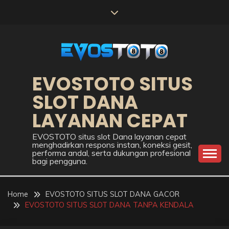
Skip
to
content
EVOSTOTO SITUS
SLOT DANA
LAYANAN CEPAT
EVOSTOTO situs slot Dana layanan cepat
menghadirkan respons instan, koneksi gesit,
performa andal, serta dukungan profesional
bagi pengguna.
Home
EVOSTOTO SITUS SLOT DANA GACOR
EVOSTOTO SITUS SLOT DANA TANPA KENDALA