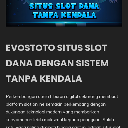
EVOSTOTO SITUS SLOT
DANA DENGAN SISTEM
TANPA KENDALA
Perkembangan dunia hiburan digital sekarang membuat
platform slot online semakin berkembang dengan
dukungan teknologi modern yang memberikan
kenyamanan lebih maksimal kepada pengguna. Salah
satu yang paling diminati hingga saat ini adalah situs slot